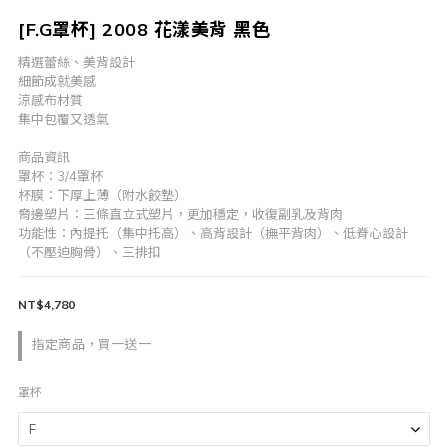
[F.G罩杯] 2008 花漾美背 黑色
精選蕾絲、美背設計
細節成就美感
涼感布材質
集中包覆又透氣
商品資訊
罩杯：3/4罩杯
杯膜：下厚上薄（附水餃墊）
脅邊塑片：三條直立式塑片，更加穩定，收復副乳及背肉
功能性：內提托（集中托高）、高背設計（撫平背肉）、低脊心設計
（不壓迫胸骨）、三排扣
NT$4,780
指定商品，買一送一
罩杯