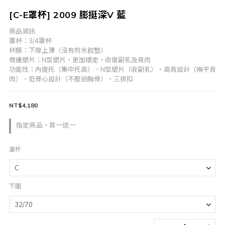
[C-E罩杯] 2009 膨挺深V 藍
商品資訊
罩杯：3/4罩杯
杯膜：下厚上薄（沒有附水餃墊）
脅邊塑片：N型塑片，更加穩定，收復副乳及背肉
功能性：內提托（集中托高）、N型塑片（收副乳）、高背設計（撫平背
肉）、低脊心設計（不壓迫胸骨）、三排扣
NT$4,180
指定商品，買一送一
罩杯
下圍