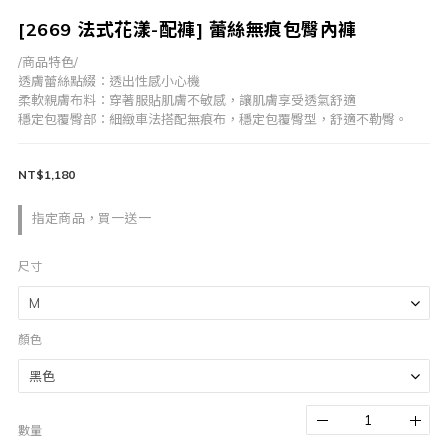
[2669 法式花漾-配褲] 蕾絲無痕包臀內褲
/商品特色/
透膚蕾絲點綴：透出性感小心機
柔軟親膚布料：穿著服貼肌膚不敏感，讓肌膚享受透氣舒適
穩定包覆臀部：細緻車法搭配無痕布，穩定包覆臀型，舒適不勒臀。
NT$1,180
指定商品，買一送一
尺寸
顏色
數量