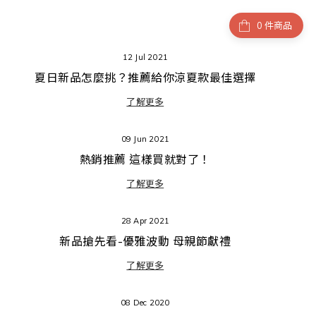
件商品
12 Jul 2021
夏日新品怎麼挑？推薦給你涼夏款最佳選擇
了解更多
09 Jun 2021
熱銷推薦 這樣買就對了！
了解更多
28 Apr 2021
新品搶先看-優雅波動 母親節獻禮
了解更多
08 Dec 2020