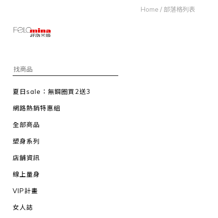
Home
/
部落格列表
夏日sale：無鋼圈買2送3
網路熱銷特惠組
全部商品
塑身系列
店舖資訊
線上量身
VIP計畫
女人誌